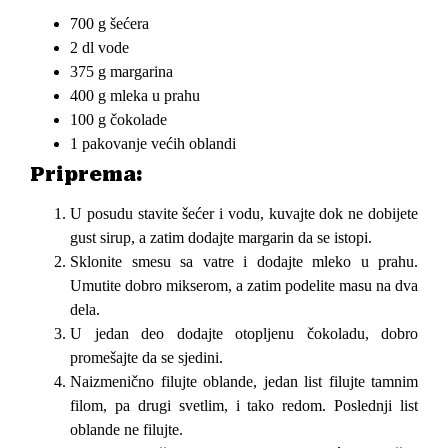
700 g šećera
2 dl vode
375 g margarina
400 g mleka u prahu
100 g čokolade
1 pakovanje većih oblandi
Priprema:
U posudu stavite šećer i vodu, kuvajte dok ne dobijete
gust sirup, a zatim dodajte margarin da se istopi.
Sklonite smesu sa vatre i dodajte mleko u prahu.
Umutite dobro mikserom, a zatim podelite masu na dva
dela.
U jedan deo dodajte otopljenu čokoladu, dobro
promešajte da se sjedini.
Naizmenično filujte oblande, jedan list filujte tamnim
filom, pa drugi svetlim, i tako redom. Poslednji list
oblande ne filujte.