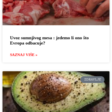
Uvoz sumnjivog mesa : jedemo li ono što
Evropa odbacuje?
SAZNAJ VIŠE »
ZDRAVLJE