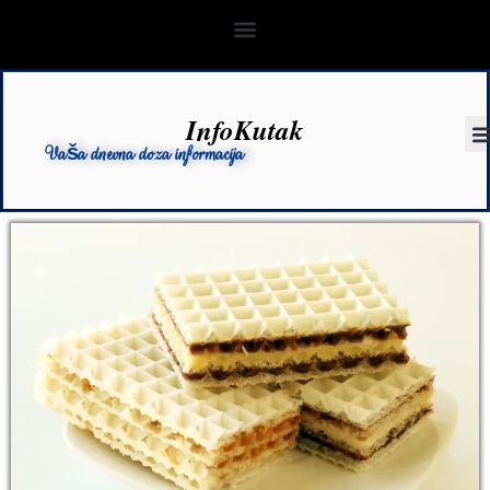
InfoKutak
Vaša dnevna doza informacija