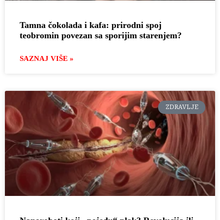
Tamna čokolada i kafa: prirodni spoj
teobromin povezan sa sporijim starenjem?
SAZNAJ VIŠE »
ZDRAVLJE