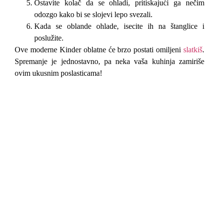
Ostavite kolač da se ohladi, pritiskajući ga nečim
odozgo kako bi se slojevi lepo svezali.
Kada se oblande ohlade, isecite ih na štanglice i
poslužite.
Ove moderne Kinder oblatne će brzo postati omiljeni
slatkiš
.
Spremanje je jednostavno, pa neka vaša kuhinja zamiriše
ovim ukusnim poslasticama!