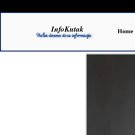
InfoKutak
Home
Vaša dnevna doza informacija