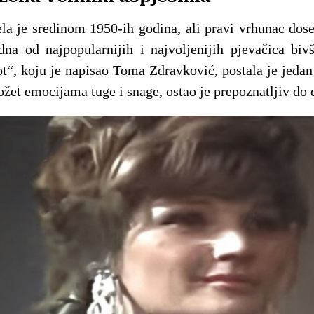
ela je sredinom 1950-ih godina, ali pravi vrhunac dos
dna od najpopularnijih i najvoljenijih pjevačica biv
t“, koju je napisao Toma Zdravković, postala je jedan
ožet emocijama tuge i snage, ostao je prepoznatljiv do 