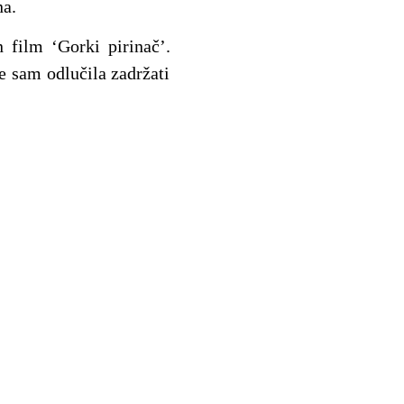
na.
 film ‘Gorki pirinač’.
e sam odlučila zadržati