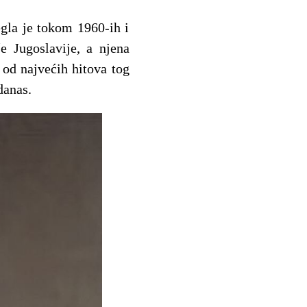
egla je tokom 1960-ih i
še Jugoslavije, a njena
 od najvećih hitova tog
danas.