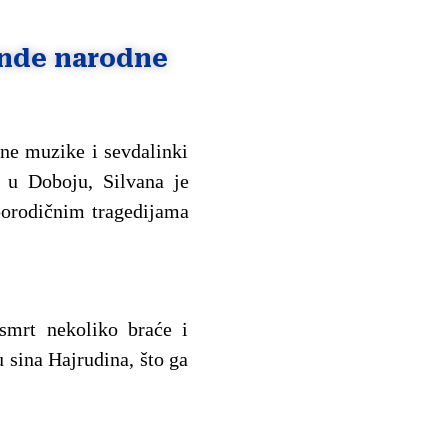
ende narodne
dne muzike i sevdalinki
e u Doboju, Silvana je
 porodičnim tragedijama
 smrt nekoliko braće i
 sina Hajrudina, što ga