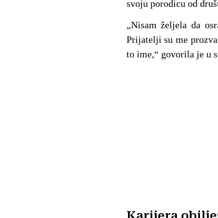
svoju porodicu od dru
„Nisam željela da osr
Prijatelji su me prozv
to ime,“ govorila je u 
Karijera obilj