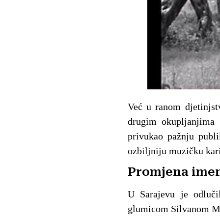
Već u ranom djetinjst
drugim okupljanjima v
privukao pažnju publi
ozbiljniju muzičku kari
Promjena imen
U Sarajevu je odluči
glumicom Silvanom Mang