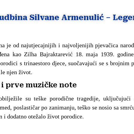
 sudbina Silvane Armenulić – Leg
a je od najutjecajnijih i najvoljenijih pjevačica naro
đena kao Zilha Bajraktarević 18. maja 1939. godin
orodici s trinaestoro djece, suočavajući se s brojnim
le njen život.
 i prve muzičke note
 obilježile su teške porodične tragedije, uključujući
med, poslastičar po zanimanju, teško se nosio sa smrću
m i dodatno otežalo život porodice.