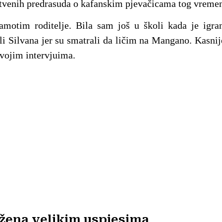
štvenih predrasuda o kafanskim pjevačicama tog vreme
amotim roditelje. Bila sam još u školi kada je igran
ali Silvana jer su smatrali da ličim na Mangano. Kasnij
svojim intervjuima.
ežena velikim uspjesima