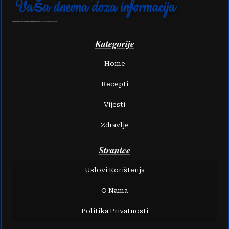
Vaša dnevna doza informacija
Naša stranica je stvorena s ciljem da vam pruži neiscrpnu inspiraciju kroz raznolike recepte i svježe vijesti koje će unaprijediti vašu svakodnevicu.
Kategorije
Home
Recepti
Vijesti
Zdravlje
Stranice
Uslovi Korištenja
O Nama
Politika Privatnosti