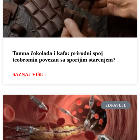
Tamna čokolada i kafa: prirodni spoj
teobromin povezan sa sporijim starenjem?
SAZNAJ VIŠE »
ZDRAVLJE