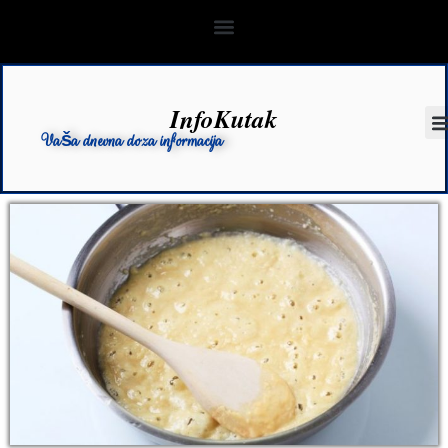
InfoKutak
Vaša dnevna doza informacija