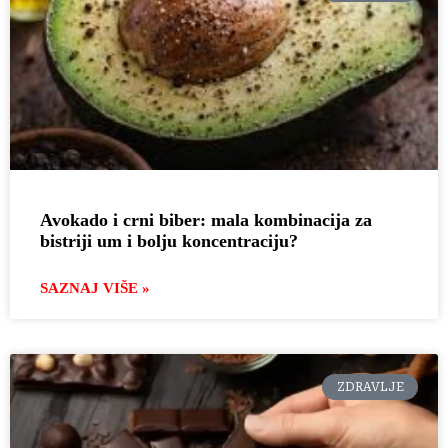
Avokado i crni biber: mala kombinacija za
bistriji um i bolju koncentraciju?
SAZNAJ VIŠE »
ZDRAVLJE