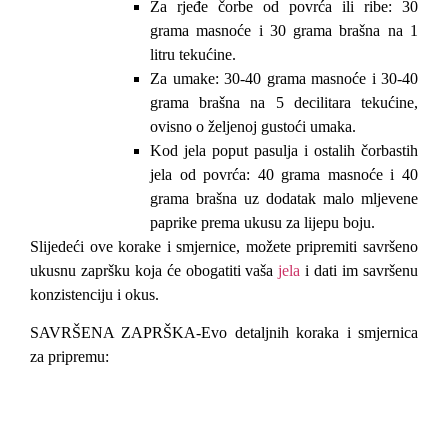
Za rjeđe čorbe od povrća ili ribe: 30
grama masnoće i 30 grama brašna na 1
litru tekućine.
Za umake: 30-40 grama masnoće i 30-40
grama brašna na 5 decilitara tekućine,
ovisno o željenoj gustoći umaka.
Kod jela poput pasulja i ostalih čorbastih
jela od povrća: 40 grama masnoće i 40
grama brašna uz dodatak malo mljevene
paprike prema ukusu za lijepu boju.
Slijedeći ove korake i smjernice, možete pripremiti savršeno
ukusnu zapršku koja će obogatiti vaša
jela
i dati im savršenu
konzistenciju i okus.
SAVRŠENA ZAPRŠKA-Evo detaljnih koraka i smjernica
za pripremu: