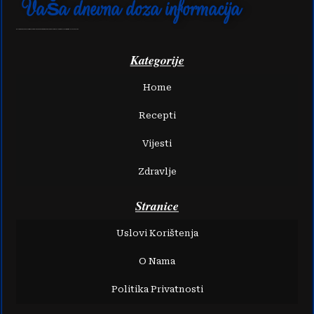
Vaša dnevna doza informacija
Naša stranica je stvorena s ciljem da vam pruži neiscrpnu inspiraciju kroz raznolike recepte i svježe vijesti koje će unaprijediti vašu svakodnevicu.
Kategorije
Home
Recepti
Vijesti
Zdravlje
Stranice
Uslovi Korištenja
O Nama
Politika Privatnosti