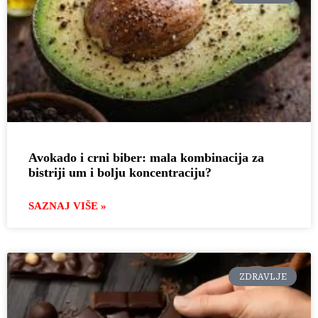
Avokado i crni biber: mala kombinacija za
bistriji um i bolju koncentraciju?
SAZNAJ VIŠE »
ZDRAVLJE