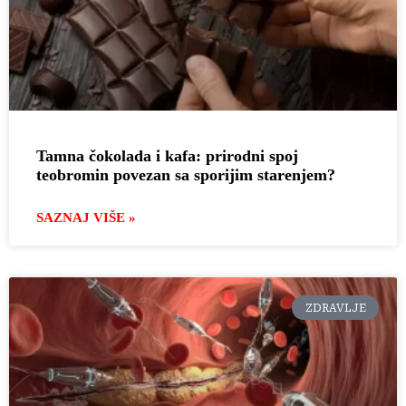
Tamna čokolada i kafa: prirodni spoj
teobromin povezan sa sporijim starenjem?
SAZNAJ VIŠE »
ZDRAVLJE