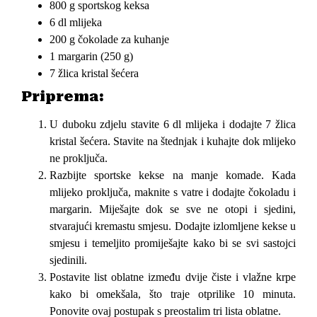
800 g sportskog keksa
6 dl mlijeka
200 g čokolade za kuhanje
1 margarin (250 g)
7 žlica kristal šećera
Priprema:
U duboku zdjelu stavite 6 dl mlijeka i dodajte 7 žlica
kristal šećera. Stavite na štednjak i kuhajte dok mlijeko
ne proključa.
Razbijte sportske kekse na manje komade. Kada
mlijeko proključa, maknite s vatre i dodajte čokoladu i
margarin. Miješajte dok se sve ne otopi i sjedini,
stvarajući kremastu smjesu. Dodajte izlomljene kekse u
smjesu i temeljito promiješajte kako bi se svi sastojci
sjedinili.
Postavite list oblatne između dvije čiste i vlažne krpe
kako bi omekšala, što traje otprilike 10 minuta.
Ponovite ovaj postupak s preostalim tri lista oblatne.