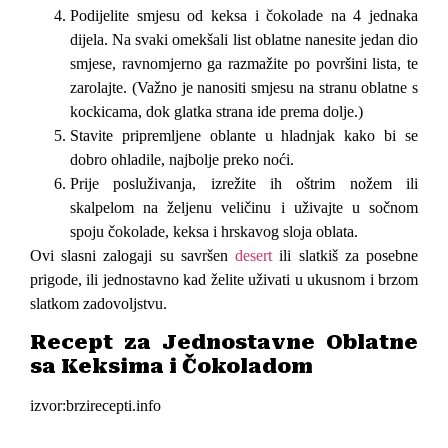
Podijelite smjesu od keksa i čokolade na 4 jednaka
dijela. Na svaki omekšali list oblatne nanesite jedan dio
smjese, ravnomjerno ga razmažite po površini lista, te
zarolajte. (Važno je nanositi smjesu na stranu oblatne s
kockicama, dok glatka strana ide prema dolje.)
Stavite pripremljene oblante u hladnjak kako bi se
dobro ohladile, najbolje preko noći.
Prije posluživanja, izrežite ih oštrim nožem ili
skalpelom na željenu veličinu i uživajte u sočnom
spoju čokolade, keksa i hrskavog sloja oblata.
Ovi slasni zalogaji su savršen
desert
ili slatkiš za posebne
prigode, ili jednostavno kad želite uživati ​​u ukusnom i brzom
slatkom zadovoljstvu.
Recept za Jednostavne Oblatne
sa Keksima i Čokoladom
izvor:brzirecepti.info