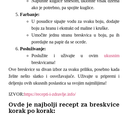
Napunite kuglice smesom, uklonite višak džema
ako je potrebno, pa spojite kuglice.
Farbanje:
U posudice sipajte vodu za svaku boju, dodajte
boju za hranu i ekstrakt od maline i kruške.
Umočite jednu stranu breskvica u boju, pa ih
poredajte na papir da se ocede.
Posluživanje:
Poslužite i uživajte u ovim
ukusnim
breskvicama!
Ove breskvice su divan izbor za svaku priliku, posebno kada
želite nešto slatko i osvežavajuće. Uživajte u pripremi i
deljenju ovih ukusnih poslastica sa svojim najmilijima!
IZVOR:
https://recepti-i-zdravlje.info/
Ovde je najbolji recept za breskvice
korak po korak: