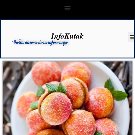
InfoKutak
Vaša dnevna doza informacija