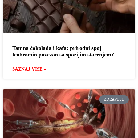
Tamna čokolada i kafa: prirodni spoj
teobromin povezan sa sporijim starenjem?
SAZNAJ VIŠE »
ZDRAVLJE