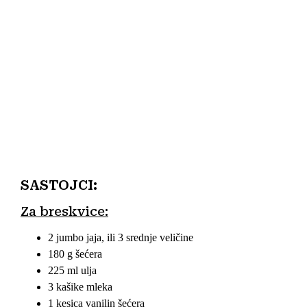
SASTOJCI:
Za breskvice:
2 jumbo jaja, ili 3 srednje veličine
180 g šećera
225 ml ulja
3 kašike mleka
1 kesica vanilin šećera