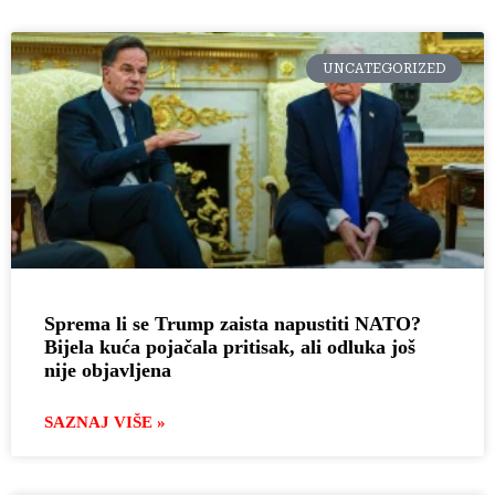
UNCATEGORIZED
Sprema li se Trump zaista napustiti NATO?
Bijela kuća pojačala pritisak, ali odluka još
nije objavljena
SAZNAJ VIŠE »