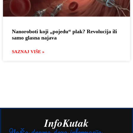
Nanoroboti koji „pojedu“ plak? Revolucija ili
samo glasna najava
SAZNAJ VIŠE »
InfoKutak