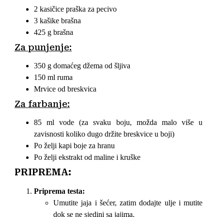
2 kasičice praška za pecivo
3 kašike brašna
425 g brašna
Za punjenje:
350 g domaćeg džema od šljiva
150 ml ruma
Mrvice od breskvica
Za farbanje:
85 ml vode (za svaku boju, možda malo više u
zavisnosti koliko dugo držite breskvice u boji)
Po želji kapi boje za hranu
Po želji ekstrakt od maline i kruške
PRIPREMA:
Priprema testa:
Umutite jaja i šećer, zatim dodajte ulje i mutite
dok se ne sjedini sa jajima.