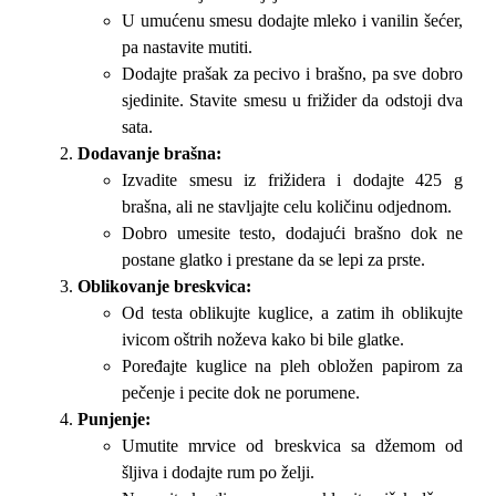
U umućenu smesu dodajte mleko i vanilin šećer,
pa nastavite mutiti.
Dodajte prašak za pecivo i brašno, pa sve dobro
sjedinite. Stavite smesu u frižider da odstoji dva
sata.
Dodavanje brašna:
Izvadite smesu iz frižidera i dodajte 425 g
brašna, ali ne stavljajte celu količinu odjednom.
Dobro umesite testo, dodajući brašno dok ne
postane glatko i prestane da se lepi za prste.
Oblikovanje breskvica:
Od testa oblikujte kuglice, a zatim ih oblikujte
ivicom oštrih noževa kako bi bile glatke.
Poređajte kuglice na pleh obložen papirom za
pečenje i pecite dok ne porumene.
Punjenje:
Umutite mrvice od breskvica sa džemom od
šljiva i dodajte rum po želji.