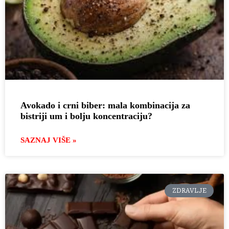
Avokado i crni biber: mala kombinacija za
bistriji um i bolju koncentraciju?
SAZNAJ VIŠE »
ZDRAVLJE