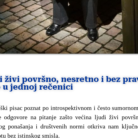
i živi površno, nesretno i bez pr
 u jednoj rečenici
ški pisac poznat po introspektivnom i često sumornom
ve odgovore na pitanje zašto većina ljudi živi površ
og ponašanja i društvenih normi otkriva nam ključ
otu bez istinskog smisla.