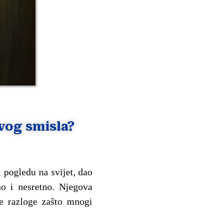
avog smisla?
 pogledu na svijet, dao
no i nesretno. Njegova
ne razloge zašto mnogi