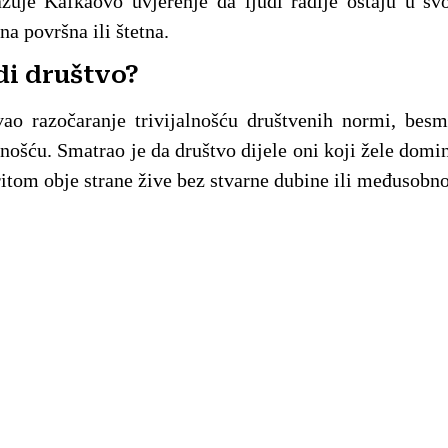
uje Kafkaovo uvjerenje da ljudi radije ostaju u sv
na površna ili štetna.
di društvo?
vao razočaranje trivijalnošću društvenih normi, besm
ošću. Smatrao je da društvo dijele oni koji žele dominir
pritom obje strane žive bez stvarne dubine ili međusobn