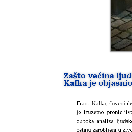
Zašto većina ljud
Kafka je objasnio
Franc Kafka, čuveni če
je izuzetno proniclji
duboka analiza ljudsk
ostaju zarobljeni u živ