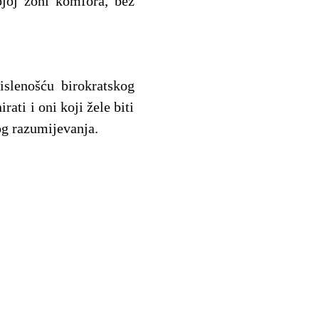
ojoj zoni komfora, bez
islenošću birokratskog
ati i oni koji žele biti
og razumijevanja.